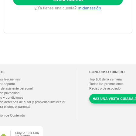
Iniciar sesión
¿Ya tienes una cuenta?
TE
CONCURSO / DINERO
as frecuentes
Top
100
de la semana
ar soporte
Todas las promociones
 de asistente personal
Registro de asociado
 de privacidad
s y condiciones
HAZ UNA VISITA GUIADA 
 de derechos de autor y propiedad intelectual
a el control parental
ción de Contenido
COMPATIBLE CON