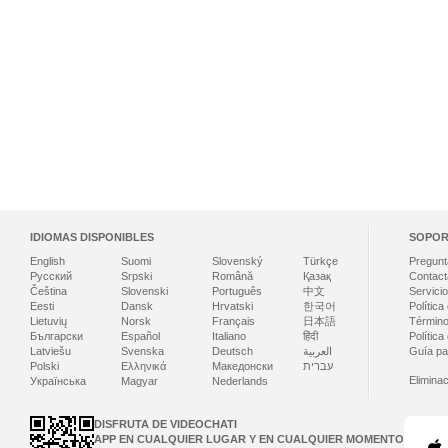
IDIOMAS DISPONIBLES
SOPOR
English
Suomi
Slovenský
Türkçe
Pregunt
Русский
Srpski
Română
Қазақ
Contact
Čeština
Slovenski
Português
中文
Servicio
Eesti
Dansk
Hrvatski
한국어
Política
Lietuvių
Norsk
Français
日本語
Término
Български
Español
Italiano
हिंदी
Política
Latviešu
Svenska
Deutsch
العربية
Guía par
Polski
Ελληνικά
Македонски
עברית
Elimina
Українська
Magyar
Nederlands
DISFRUTA DE VIDEOCHATI
APP EN CUALQUIER LUGAR Y EN CUALQUIER MOMENTO